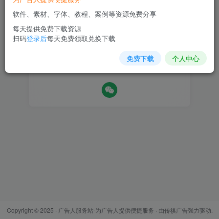
软件、素材、字体、教程、案例等资源免费分享
找回密码
记住登录
每天提供免费下载资源
扫码
登录后
每天免费领取兑换下载
登录
免费下载
个人中心
社交账号登录
Copyright © 2025 ·
广告人服务站-为广告人提供便捷服务
· 由
传祺广告
强力驱动.