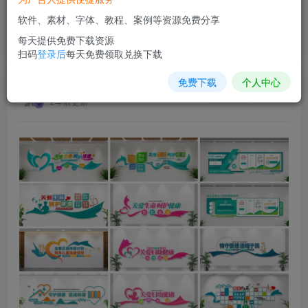
医院文化墙楼层导视医生医师介绍宣传栏形象背景源文
软件、素材、字体、教程、案例等资源免费分享
件设计素材
每天提供免费下载资源
首页
软件插件
正文
扫码
登录后
每天免费领取兑换下载
免费下载
个人中心
素材网站
关注
私信
2年前更新