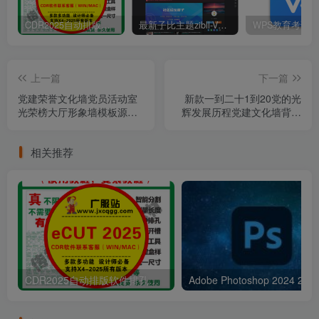
CDR2025自动排版软件排孔插件ecut省料LED冲孔字解决提示升级问题
最新子比主题zibll-V7.9.2 开心版源码 | WordPress主题源码
上一篇
下一篇
党建荣誉文化墙党员活动室
新款一到二十1到20党的光
光荣榜大厅形象墙模板源文
辉发展历程党建文化墙背景
件设计素材
模板设计素材
相关推荐
CDR2025自动排版软件排孔插件ecut省料LED冲孔字解决提示升级问题
Adobe Pho