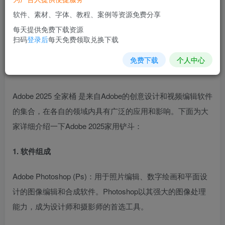
1
1677
16
软件、素材、字体、教程、案例等资源免费分享
每天提供免费下载资源
软件支持：64位
大小：26.34GB
系统：Win11、Win10
扫码
登录后
每天免费领取兑换下载
22H2，MAC
免费下载
个人中心
安全检测：
语言：中文版
Adobe 2025 全家桶 是来自Adobe的创意设计和视频编辑软件
的集合，在各自的领域内具有广泛的应用和影响。下面为大
家详细介绍一下Adobe 2025家用铲斗：
1. 软件组成
Adobe Photoshop (Ps)：用于照片编辑、数字绘画和平面设
计的图像编辑和合成软件。Photoshop以其强大的图像处理
能力，成为设计师和摄影师的首选工具。