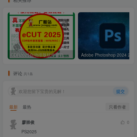
CDR2025自动排版软件排孔插件ecut省料LED冲孔字解决提示升级问题
Adobe Pho
评论
共1条
欢迎您留下宝贵的见解！
提交
只看作者
最新
最热
廖崇俊
0
PS2025