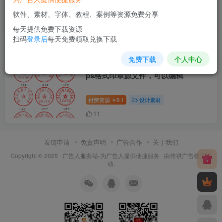
软件、素材、字体、教程、案例等资源免费分享
源文件
共1篇
每天提供免费下载资源
扫码
登录后
每天免费领取兑换下载
排序
更新
浏览
点赞
评论
免费下载
个人中心
ps格式印章源文件，可以编辑
付费资源
0.1
设计素材
￥
11
友链申请
免责声明
广告合作
关于我们
Copyright © 2025 ·
广告人服务站-为广告人提供便捷服务
· 由
传祺广告
强力驱
动.