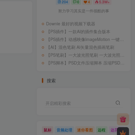
204
0
4
5.3W+
努力学习其实是一件很酷的事
Downie 最好的视频下载器
【PS插件】一款AI的插件集合版本
【PS插件】动感映像lmageMotion 一键让你的照片局部动起来!
【AI】混色笔刷 AI矢量混色插画笔刷
【PS笔刷】一大波光照笔刷 一大波光照笔刷 让你设计画面感提升
【PS脚本】PSD文件压缩脚本 压缩PSD大文件
搜索
开启精彩搜索
鼠标
音频处理
迷你看图
远程
达芬奇