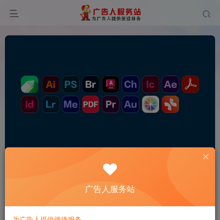
广告人服务站
为广告人提供便捷服务