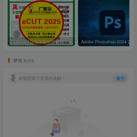
CDR2025自动排版软件排孔插件ecut省料LED冲孔字解决提示升级问题
Adobe Pho
评论
抢沙发
欢迎您留下宝贵的见解！
提交