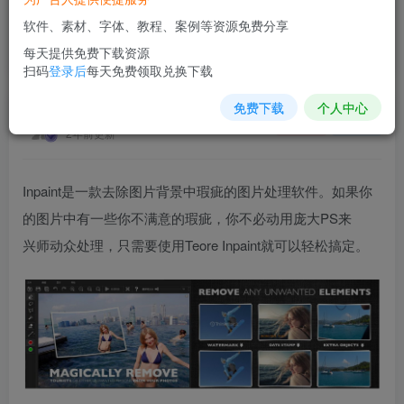
软件、素材、字体、教程、案例等资源免费分享
Inpaint
每天提供免费下载资源
首页
软件插件
正文
扫码
登录后
每天免费领取兑换下载
免费下载
个人中心
素材网站
关注
私信
2年前更新
Inpaint是一款去除图片背景中瑕疵的图片处理软件。如果你
的图片中有一些你不满意的瑕疵，你不必动用庞大PS来
兴师动众处理，只需要使用Teore Inpaint就可以轻松搞定。