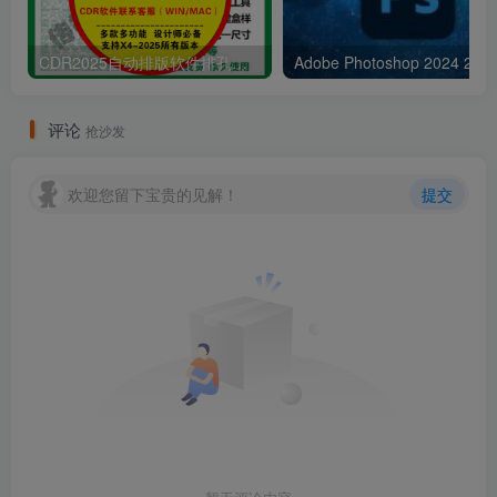
CDR2025自动排版软件排孔插件ecut省料LED冲孔字解决提示升级问题
Adobe Pho
评论
抢沙发
欢迎您留下宝贵的见解！
提交