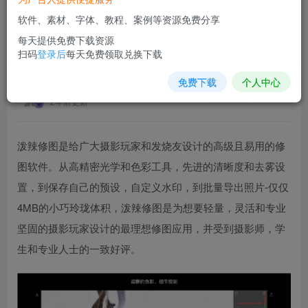
软件、素材、字体、教程、案例等资源免费分享
Polarr泼辣修图 小巧的修图工具
每天提供免费下载资源
首页
软件插件
正文
扫码
登录后
每天免费领取兑换下载
免费下载
个人中心
素材网站
关注
私信
2年前更新
泼辣修图是给广大摄影玩家和发烧友设计的高级且易用的修
图软件。从高精密光学和色彩工具，先进的清晰度和去雾设
置，到保存自己的预设，自定义水印，到批量导出照片-仅仅
4MB的小巧玲珑体积，泼辣修图是为想要轻量，灵活和专业
坚固的摄影玩家设计的最理想修图应用，并受到摄影师，学
生和专业人士的一致好评。