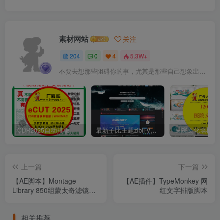
素材网站
关注
204
0
4
5.3W+
不要去想那些阻碍你的事，尤其是那些自己想象出来的事
CDR2025自动排版软件排孔插件ecut省料LED冲孔字解决提示升级问题
最新子比主题zibll-V7.9.2 开心版源码 | WordPress主题源码
上一篇
下一篇
【AE脚本】Montage
【AE插件】TypeMonkey 网
Library 850组蒙太奇滤镜特
红文字排版脚本
效预设
相关推荐