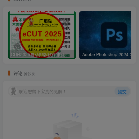
CDR2025自动排版软件排孔插件ecut省料LED冲孔字解决提示升级问题
Adobe Pho
评论
抢沙发
欢迎您留下宝贵的见解！
提交