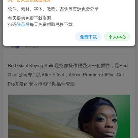
软件、素材、字体、教程、案例等资源免费分享
【AE插件】Keying suite 红巨星抠像插件中文版套装
每天提供免费下载资源
首页
软件插件
正文
扫码
登录后
每天免费领取兑换下载
免费下载
个人中心
素材网站
关注
私信
2年前更新
Red Giant Keying Suite是抠像操作很强大一套插件，是Red
Giant公司专门为After Effect，Adobe Premiere和Final Cut
Pro开发的专业抠图辅助插件套装