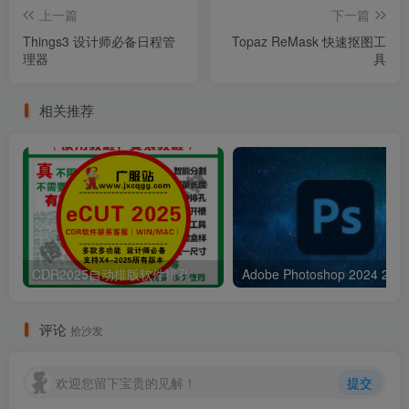
上一篇
下一篇
Things3 设计师必备日程管
Topaz ReMask 快速抠图工
理器
具
相关推荐
CDR2025自动排版软件排孔插件ecut省料LED冲孔字解决提示升级问题
Adobe Pho
评论
抢沙发
欢迎您留下宝贵的见解！
提交