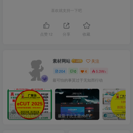
喜欢就支持一下吧
点赞
12
分享
收藏
素材网站
关注
204
0
4
5.3W+
最可怕的事莫过于无知而行动
CDR2025自动排版软件排孔插件ecut省料LED冲孔字解决提示升级问题
最新子比主题zibll-V7.9.2 开心版源码 | WordPress主题源码