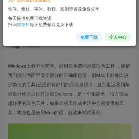
软件、素材、字体、教程、案例等资源免费分享
Couleurs Mac系统上屏幕取色应用
每天提供免费下载资源
首页
软件插件
正文
扫码
登录后
每天免费领取兑换下载
免费下载
个人中心
素材网站
关注
私信
2年前更新
Windows上有不少简单、好用又免费的屏幕取色工具 ，能帮
我们找出画面里某个部分的正确颜色值，但Mac上好像比较
少类似的工具(还是说有好用的我没发现?)，直到最近看到苹
果设计师大力推荐这款Couleurs，是一个很简单、很方便且
超好用的取色工具，如果你的工作或生活中会需要类似工
具，本身也是使用Mac的话，赶紧来试试看吧!