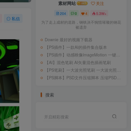
素材网站
关注
204
0
4
5.3W+
私信
为了走上成材的道路，钢铁决不惋惜璀璨的钢花
被遗弃
Downie 最好的视频下载器
【PS插件】一款AI的插件集合版本
【PS插件】动感映像lmageMotion 一键让你的照片局部动起来!
【AI】混色笔刷 AI矢量混色插画笔刷
【PS笔刷】一大波光照笔刷 一大波光照笔刷 让你设计画面感提升
【PS脚本】PSD文件压缩脚本 压缩PSD大文件
搜索
开启精彩搜索