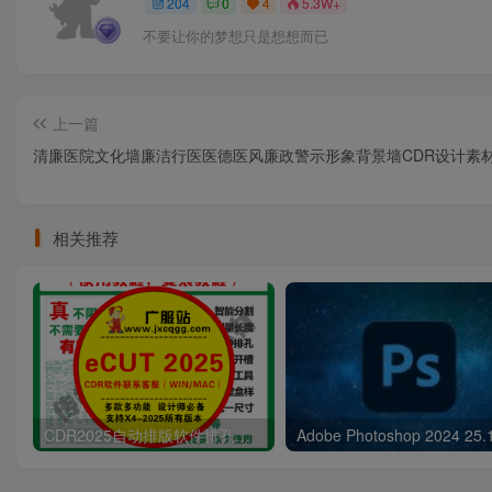
204
0
4
5.3W+
不要让你的梦想只是想想而已
上一篇
清廉医院文化墙廉洁行医医德医风廉政警示形象背景墙CDR设计素
相关推荐
CDR2025自动排版软件排孔插件ecut省料LED冲孔字解决提示升级问题