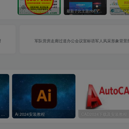
CDR2025自动排版软件排孔插件ecut省料LED冲孔字解决提示升级问题
最新子比主题zibll-V7.9.2 开心版源码 | WordPress主题源码
材
军队营房走廊过道办公会议室标语军人风采形象背景
Adobe Photoshop 2024 25.11.0.706 +Neural Filters 图像编辑处理设计+PS2024安装教程
Ai 2024安装教程
CAD2024下载及安装教程