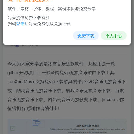
软件、素材、字体、教程、案例等资源免费分享
洛雪音乐 全网无损音乐下载工具
每天提供免费下载资源
首页
软件插件
正文
扫码
登录后
每天免费领取兑换下载
免费下载
个人中心
素材网站
关注
私信
2年前更新
今天为大家分享的是洛雪音乐这款软件，此应用是一款
github开源项目，一款全网免vip无损音乐歌曲下载工具
LuoXue Music支持免vip下载歌典的平台:QQ音乐无损音乐下
载、酷狗音乐无损音乐下载、酷我音乐无损音乐下载、百度
音乐无损音乐下载、网易云音乐无损歌典下载。|music，你
值得拥有!感谢作者的付出!