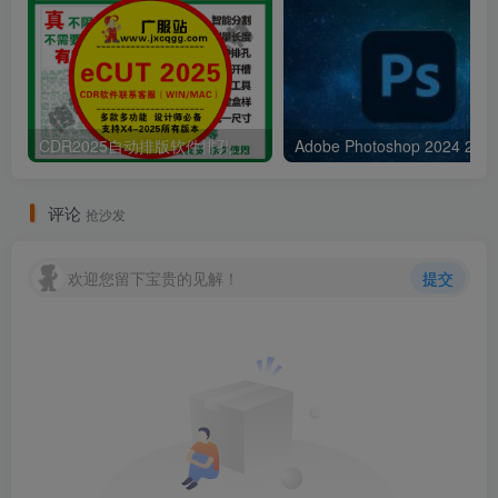
CDR2025自动排版软件排孔插件ecut省料LED冲孔字解决提示升级问题
Adobe Pho
评论
抢沙发
欢迎您留下宝贵的见解！
提交