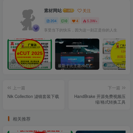
素材网站
关注
204
0
4
5.3W+
享受当下的快乐，因为这一刻正是你的人生
CDR2025自动排版软件排孔插件ecut省料LED冲孔字解决提示升级问题
最新子比主题zibll-V7.9.2 开心版源码 | WordPress主题源码
上一篇
下一篇
Nik Collection 滤镜套装下载
HandBrake 开源免费视频压
缩/格式转换工具
相关推荐