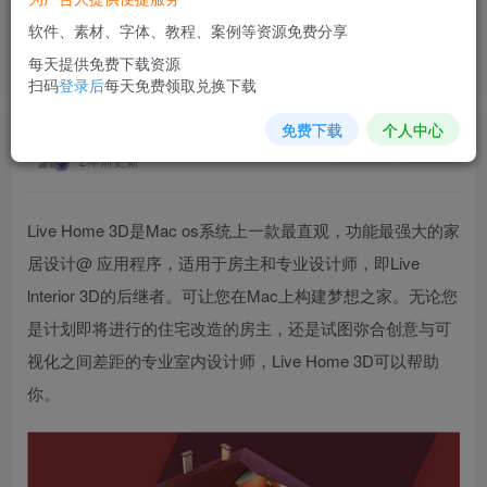
软件、素材、字体、教程、案例等资源免费分享
Live Home 3D
每天提供免费下载资源
首页
软件插件
正文
扫码
登录后
每天免费领取兑换下载
免费下载
个人中心
素材网站
关注
私信
2年前更新
Live Home 3D是Mac os系统上一款最直观，功能最强大的家
居设计@ 应用程序，适用于房主和专业设计师，即Live
lnterior 3D的后继者。可让您在Mac上构建梦想之家。无论您
是计划即将进行的住宅改造的房主，还是试图弥合创意与可
视化之间差距的专业室内设计师，Live Home 3D可以帮助
你。