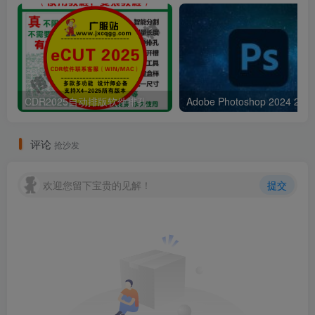
CDR2025自动排版软件排孔插件ecut省料LED冲孔字解决提示升级问题
Adobe Pho
评论
抢沙发
欢迎您留下宝贵的见解！
提交