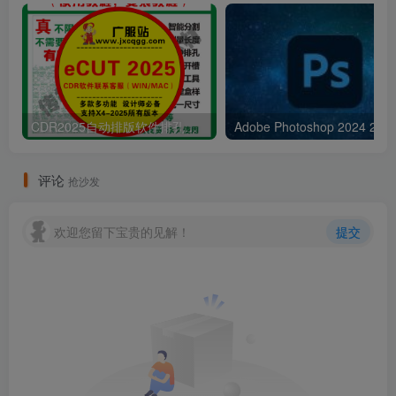
CDR2025自动排版软件排孔插件ecut省料LED冲孔字解决提示升级问题
Adobe Pho
评论
抢沙发
欢迎您留下宝贵的见解！
提交