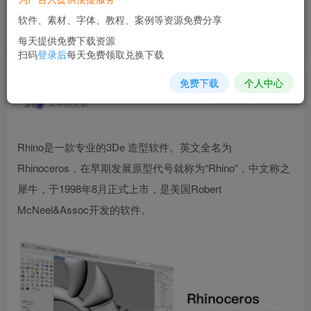
软件、素材、字体、教程、案例等资源免费分享
Rhino
每天提供免费下载资源
首页
软件插件
正文
扫码
登录后
每天免费领取兑换下载
免费下载
个人中心
素材网站
关注
私信
2年前更新
Rhino是一款专业的3De 造型软件。英文全名为
Rhinoceros，在早期发展原型代号就称为“Rhino”，中文称之
犀牛，于1998年8月正式上市，是美国Robert
McNeel&Assoc开发的软件。